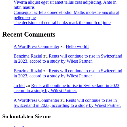
Viverra aliquet eget sit amet tellus cras adipiscing. Ante in
nibh mauris
Consequat ac felis donec et odio. Mattis molestie aiaculis at
pellentesque
The decisions of central banks mark the month of june
Recent Comments
A WordPress Commenter
zu
Hello world!
Benzima Raziul
zu
Rents will continue to rise in Switzerland
in 2023, accord to a study by Wüest Partner.
Benzima Raziul
zu
Rents will continue to rise in Switzerland
in 2023, accord to a study by Wüest Partner.
archid
zu
Rents will continue to rise in Switzerland in 2023,
accord to a study by Wüest Partner.
A WordPress Commenter
zu
Rents will continue to rise in
Switzerland in 2023, according to a study by Wüest Partner.
So kontakten Sie uns